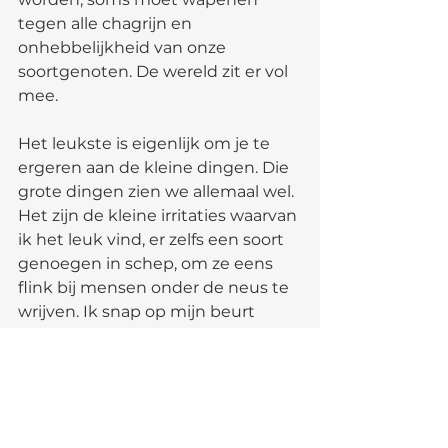
tegen alle chagrijn en 
onhebbelijkheid van onze 
soortgenoten. De wereld zit er vol 
mee.
Het leukste is eigenlijk om je te 
ergeren aan de kleine dingen. Die 
grote dingen zien we allemaal wel. 
Het zijn de kleine irritaties waarvan 
ik het leuk vind, er zelfs een soort 
genoegen in schep, om ze eens 
flink bij mensen onder de neus te 
wrijven. Ik snap op mijn beurt 
weer dat dit voor de ander of voor 
anderen in het algemeen een zeer 
irritant trekje van mij kan zijn. Er 
zullen dus ongetwijfeld ook 
mensen zijn die zich aan mij 