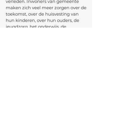
verleden. Inwoners van gemeente
maken zich veel meer zorgen over de
toekomst, over de huisvesting van
hun kinderen, over hun ouders, de
jeugdzorg, het onderwijs, de
sportverenigingen en muziekschool,
de bibliotheken en ons groen…en
vooral hoe we dat allemaal gaan
financieren.
De begrotingsbehandeling in
oktober komt er weer aan. Van VDB
mag u verwachten dat wij weer
kritische noten gaan kraken. VDB
blijft aansturen op het maken van de
juiste keuzes ten gunste van de
Bloemendaalse burger en
ondernemer; het doorvoeren van
bezuinigingen en het doen van de
juiste investeringen.