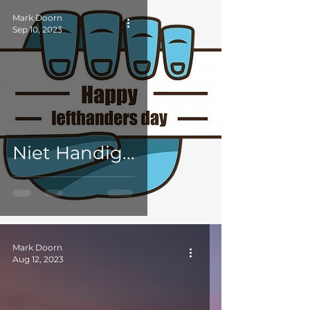
Mark Doorn
Sep 10, 2023
Niet Handig...
Mark Doorn
Aug 12, 2023