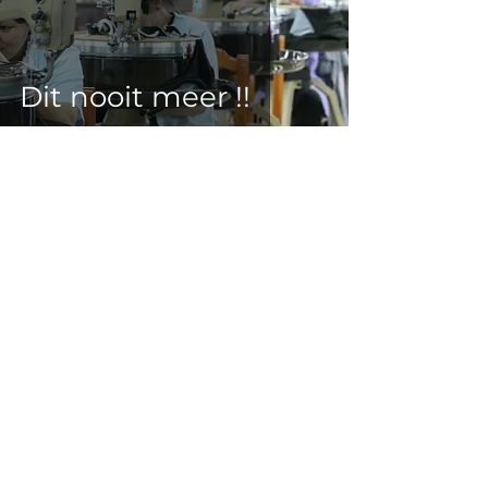
Dit nooit meer !!
Mark Doorn
Sep 1, 2022
TOI-1452b