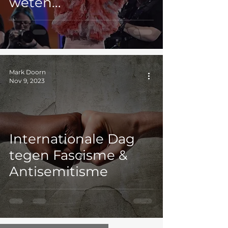
weten...
Mark Doorn
Nov 9, 2023
Internationale Dag
tegen Fascisme &
Antisemitisme