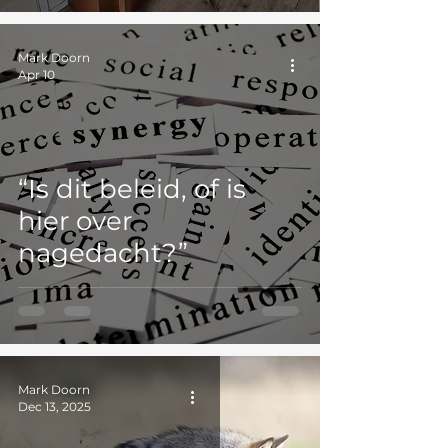
Mark Doorn
Apr 10
“Is dit beleid, of is
hier over
nagedacht?”
Mark Doorn
Dec 13, 2025