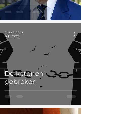
Mark Doorn
Jul 1, 2023
De ketenen
gebroken