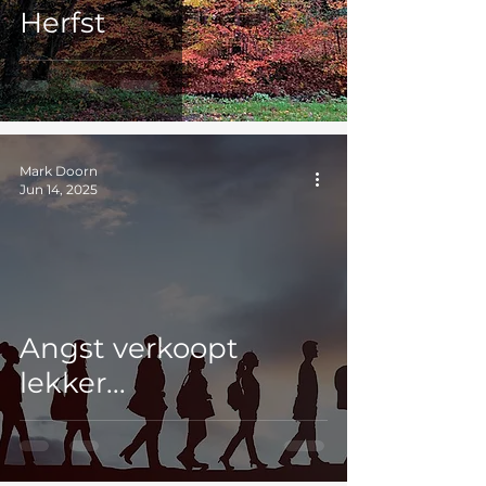
Herfst
Mark Doorn
Jun 14, 2025
Angst verkoopt
lekker...