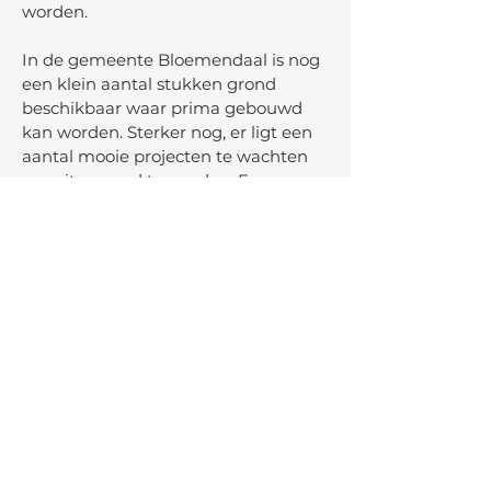
worden.
In de gemeente Bloemendaal is nog
een klein aantal stukken grond
beschikbaar waar prima gebouwd
kan worden. Sterker nog, er ligt een
aantal mooie projecten te wachten
om uitgevoerd te worden. Een
meerderheid van de gemeenteraad
van Bloemendaal en hun achterban
prijst zich gelukkig dat we steeds
meer mogelijkheden hebben om
deze projecten zolang mogelijk te
traineren, in de hoop dat uitstel zal
leiden tot afstel. De stikstof kaart
wordt met enige regelmaat
getrokken, maar we hebben
gelukkig ook nog de foeragerende
vleermuis, de broedende geel-
gerande salamander, her en der een