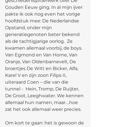
geschiedenisproefwerk over De 
Gouden Eeuw ging. In al mijn ijver 
pakte ik ook nog even het vorige 
hoofdstuk mee: De Nederlandse 
Opstand, onder mijn 
generatiegenoten beter bekend 
als de tachtigjarige oorlog.  Ze 
kwamen allemaal voorbij, de boys. 
Van Egmond en Van Horne, Van 
Oranje, Van Oldenbarnevelt, De 
broertjes De Witt en Bicker, Alfa, 
Karel V en zijn zoon Filips II, 
uiteraard Coen – die van die 
tunnel -  Hein, Tromp, De Ruijter, 
De Groot, Leeghwater. We kennen 
allemaal hun namen, maar….hoe 
zat het ook allemaal weer precies. 
Om kort te gaan: het is gewoon de 