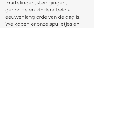
martelingen, stenigingen, 
genocide en kinderarbeid al 
eeuwenlang orde van de dag is. 
We kopen er onze spulletjes en 
gaan er op vakantie, want ja…we 
willen toch wat van de wereld zien.
Nogmaals, als vrijdenker ben ik 
van mening dat je overal met 
elkaar het gesprek over kunt en 
soms moet aangaan, maar laten 
we niet de illusie hebben dat de 
wereld een stukje mooier is 
geworden nu we deze discussie 
met elkaar aan het afronden zijn 
en er een slavernijmuseum in 
Nederland gaat komen.