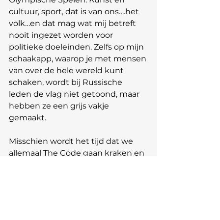
cultuur, sport, dat is van ons….het 
volk…en dat mag wat mij betreft 
nooit ingezet worden voor 
politieke doeleinden. Zelfs op mijn 
schaakapp, waarop je met mensen 
van over de hele wereld kunt 
schaken, wordt bij Russische 
leden de vlag niet getoond, maar 
hebben ze een grijs vakje 
gemaakt. 
Misschien wordt het tijd dat we 
allemaal The Code gaan kraken en 
onszelf en elkaar gaan aanspreken 
op ons individuele én collectieve 
mens-zijn en onszelf gaan 
bevrijden van alle onzin. En voor 
de mensen die bang zijn dat je 