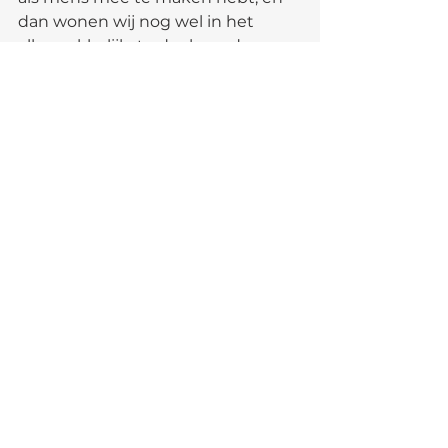
dan wonen wij nog wel in het 
allermakkelijkste deel van de 
wereld...het kan altijd erger. En oh 
ja, als je mij mishandelt of 
verwaarloost, dan loop ik gewoon 
weg, chip of niet....ik red me wel!
See All
Recent Posts