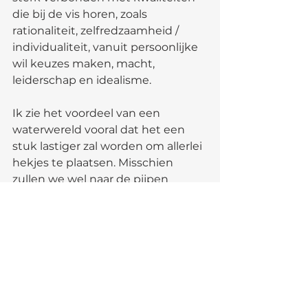
die bij de vis horen, zoals 
rationaliteit, zelfredzaamheid / 
individualiteit, vanuit persoonlijke 
wil keuzes maken, macht, 
leiderschap en idealisme. 
Ik zie het voordeel van een 
waterwereld vooral dat het een 
stuk lastiger zal worden om allerlei 
hekjes te plaatsen. Misschien 
zullen we wel naar de pijpen 
moeten gaan dansen van de 
dolfijnen die én intelligent én sluw 
zijn en zich in het water veel beter 
redden dan wij. Wellicht gaan zij 
als eersten naar de 'nieuwe' 
planeet en horen we ze inderdaad 
nog even roepen:
 "So long and 