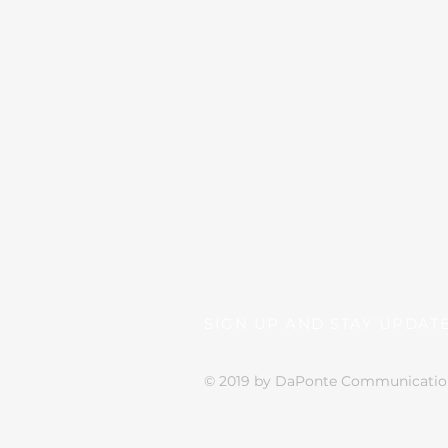
SIGN UP AND STAY UPDAT
© 2019 by DaPonte Communications